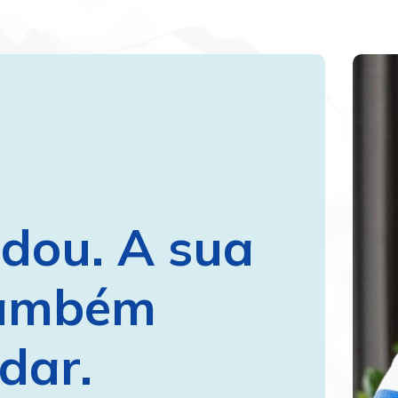
ou. A sua 
ambém 
dar.