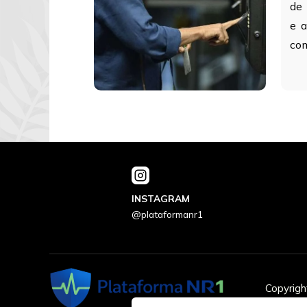
de
e 
com
INSTAGRAM
@plataformanr1
Copyrigh
Cookies