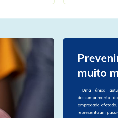
Prevenir
muito m
 Uma única autuação da fiscalização do trabalho por 
descumprimento d
empregado afetado