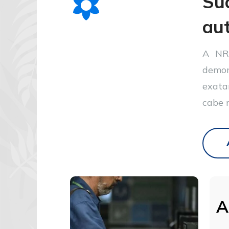
Sua
aut
A NR-
demon
exata
cabe 
A