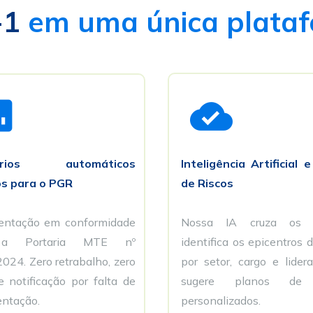
1 
em uma única plataf
órios automáticos 
Inteligência Artificial 
s para o PGR
de 
Riscos
entação em 
conformidade 
Nossa IA cruza os d
com a Portaria MTE nº 
identifica os 
epicentros de
024. Zero retrabalho, 
zero 
por setor, cargo e 
lider
risco de notificação por falta de 
ntação.
personalizados.