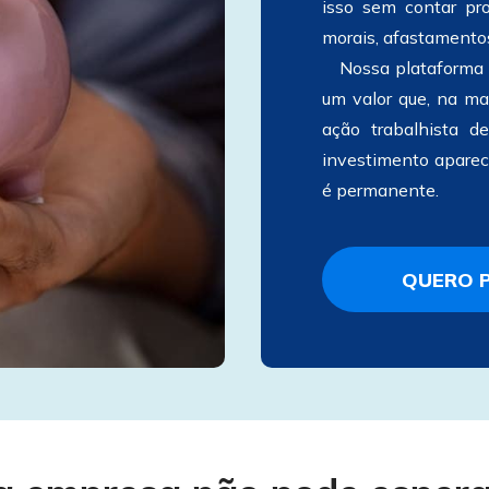
isso sem contar pro
morais, afastamento
   Nossa plataforma faz a empresa entrar em conformidade por 
um valor que, na mai
ação trabalhista d
investimento aparece
é 
permanente.
QUERO 