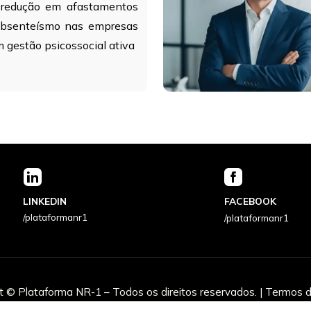
 redução em afastamentos 
absenteísmo nas empresas 
 gestão psicossocial ativa
LINKEDIN
FACEBOOK
/plataformanr1
/plataformanr1
t © Plataforma NR-1 – Todos os direitos reservados. | Termos de U